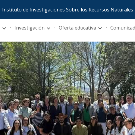
Instituto de Investigaciones Sobre los Recursos Naturales
ip to main content
Skip to navigat
o
Investigación
Oferta educativa
Comunica