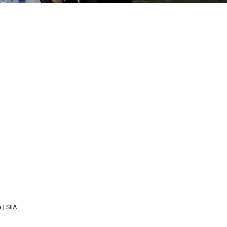
a
|
SIIA